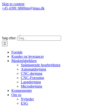
Skip to content
+45 4399 3800
|
im@imas.dk
Søg efter:
Forside
Kunder og leverancer
Maskinfabrikken
Spåntagende bearbejdning
Automatdrejning
CNC-drejning
CNC-Fræsning
Langdrejning
Microdrejning
Komponenter
Om os
Nyheder
ESG