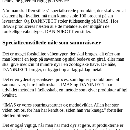
behov, de giver en rigtig god service.”
Når man skal fremstille så specialiserede produkter, der skal være af
ekstremt høj kvalitet, må man kunne stole 100 procent på sin
leverandør. Og DANiNJECT stoler fuldstændig på IMAS. Hos
IMAS produceres næsten alle de metaldele, der indgår i de
forskellige våbentyper, DANiNJECT fremstiller.
Specialfremstillede nåle som samuraisvær
Det er meget forskellige våbentyper, der skal bruges, alt efter om
man kører i en jeep på savannen og skal bedøve en giraf, eller man
skal give medicin til mindre dyr i en zoologiske have. De nåle,
DANiNJECT bruger, er bygget op af lag-på-lag metal.
Det er en yderst specialiseret proces, som ligner produktionen af
samuraisvær, bare i mikroskala. IMAS og DANiNJECT har
udviklet metoden i fællesskab, en metode som giver produkter af høj
kvalitet.
“IMAS er vores sparringspartner og medudvikler. Allan har stor
viden om os, for han har kendt os, siden han var knægt,” fortæller
Steffen Stræde.
Det er også vigtigt, når man har med dyr at gøre, at produkterne er