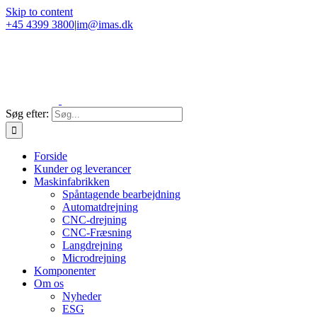
Skip to content
+45 4399 3800
|
im@imas.dk
Søg efter:
Forside
Kunder og leverancer
Maskinfabrikken
Spåntagende bearbejdning
Automatdrejning
CNC-drejning
CNC-Fræsning
Langdrejning
Microdrejning
Komponenter
Om os
Nyheder
ESG