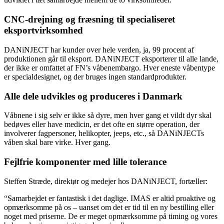
CNC-drejning og fræsning til specialiseret
eksportvirksomhed
DANiNJECT har kunder over hele verden, ja, 99 procent af
produktionen går til eksport. DANiNJECT eksporterer til alle lande,
der ikke er omfattet af FN’s våbenembargo. Hver eneste våbentype
er specialdesignet, og der bruges ingen standardprodukter.
Alle dele udvikles og produceres i Danmark
Våbnene i sig selv er ikke så dyre, men hver gang et vildt dyr skal
bedøves eller have medicin, er det ofte en større operation, der
involverer fagpersoner, helikopter, jeeps, etc., så DANiNJECTs
våben skal bare virke. Hver gang.
Fejlfrie komponenter med lille tolerance
Steffen Stræde, direktør og medejer hos DANiNJECT, fortæller:
“Samarbejdet er fantastisk i det daglige. IMAS er altid proaktive og
opmærksomme på os – uanset om det er tid til en ny bestilling eller
noget med priserne. De er meget opmærksomme på timing og vores