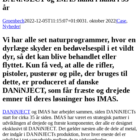
år
Groenbech
2022-12-05T11:15:07+01:00
31. oktober 2022
|
Case
,
Nyheder
|
Vi har alle set naturprogrammer, hvor en
dyrlæge skyder en bedøvelsespil i et vildt
dyr, så det kan blive behandlet eller
flyttet. Kun få ved, at alle de rifler,
pistoler, pusterør og pile, der bruges til
dette, er produceret af danske
DANiNJECT, som får fræste og drejede
emner til deres løsninger hos IMAS.
DANiNJECT
og IMAS har arbejdet sammen, siden DANiNJECTs
start for cirka 35 år siden. IMAS har været en strategisk partner i
udviklingen af drejede og fræste komponenter, der alle er designet
eksklusivt til DANiNJECT. Det gælder næsten alle de dele af metal,
der indgår i DANiNJECTs produktion, hvor hver eneste del er
udviklet i tæt samarbejde mellem de to virksomheder.