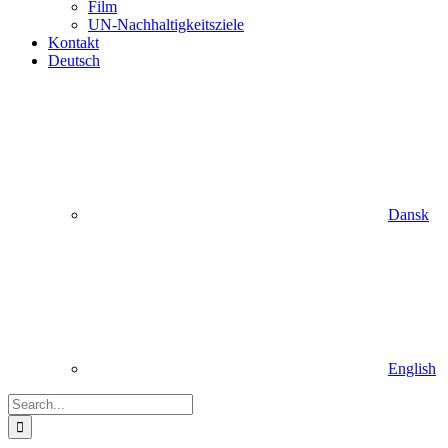
Film
UN-Nachhaltigkeitsziele
Kontakt
Deutsch
Dansk
English
Search
for: