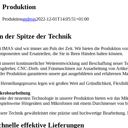
Produktion
Produktion
andreas
2022-12-01T14:05:51+01:00
n der Spitze der Technik
i IMAS sind wir immer am Puls der Zeit. Wir bieten die Produktion vo
mponenten und Ersatzteilen, die Sie in Ihren Händen halten können.
t unserer kontinuierlicher Weiterentwicklung und Beschaffung neuer T
ngdreher, CNC-Dreh- und Fräsmaschinen zur Ausarbeitung von Artikeln
 der Produktion garantieren unsere gut ausgebildeten und erfahrenen Mas
 Herstellungsprozess legen wir großen Wert auf Gründlichkeit, Flexibili
krobearbeitung
nke der neuesten Technologie in unserer Produktion bieten wir das Mikro
ispielsweise Hörgeräten und Mikrofonen mit einem Durchmesser von b
sere Technik gewährleistet eine präzise und hochwertige Bearbeitung. 
chnelle effektive Lieferungen