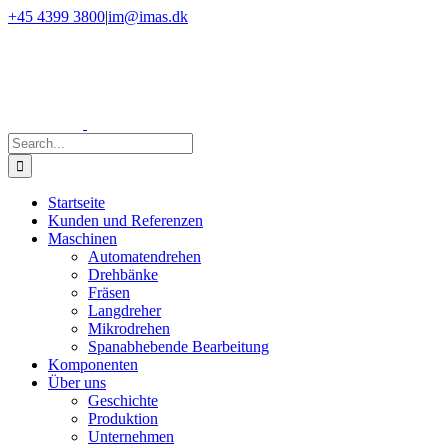
Skip
Facebook
LinkedIn
YouTube
+45 4399 3800
|
im@imas.dk
to
content
Search
for:
Startseite
Kunden und Referenzen
Maschinen
Automatendrehen
Drehbänke
Fräsen
Langdreher
Mikrodrehen
Spanabhebende Bearbeitung
Komponenten
Über uns
Geschichte
Produktion
Unternehmen