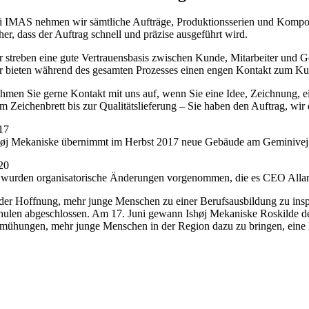
i IMAS nehmen wir sämtliche Aufträge, Produktionsserien und Kompone
cher, dass der Auftrag schnell und präzise ausgeführt wird.
r streben eine gute Vertrauensbasis zwischen Kunde, Mitarbeiter und Ge
r bieten während des gesamten Prozesses einen engen Kontakt zum Kun
hmen Sie gerne Kontakt mit uns auf, wenn Sie eine Idee, Zeichnung, eine
m Zeichenbrett bis zur Qualitätslieferung – Sie haben den Auftrag, wir
17
høj Mekaniske übernimmt im Herbst 2017 neue Gebäude am Geminivej 4-
20
 wurden organisatorische Änderungen vorgenommen, die es CEO Allan R
 der Hoffnung, mehr junge Menschen zu einer Berufsausbildung zu ins
hulen abgeschlossen. Am 17. Juni gewann Ishøj Mekaniske Roskilde de
mühungen, mehr junge Menschen in der Region dazu zu bringen, eine B