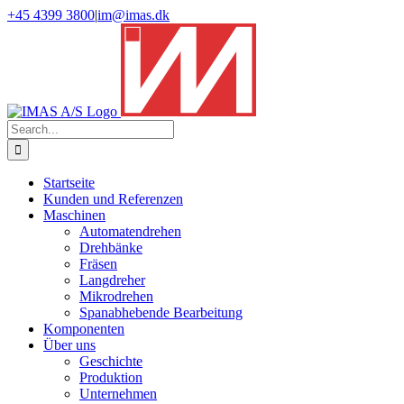
Skip
Facebook
LinkedIn
YouTube
+45 4399 3800
|
im@imas.dk
to
content
Search
for:
Startseite
Kunden und Referenzen
Maschinen
Automatendrehen
Drehbänke
Fräsen
Langdreher
Mikrodrehen
Spanabhebende Bearbeitung
Komponenten
Über uns
Geschichte
Produktion
Unternehmen