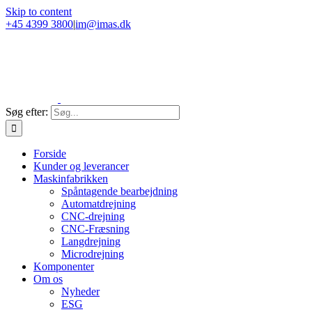
Skip to content
+45 4399 3800
|
im@imas.dk
Søg efter:
Forside
Kunder og leverancer
Maskinfabrikken
Spåntagende bearbejdning
Automatdrejning
CNC-drejning
CNC-Fræsning
Langdrejning
Microdrejning
Komponenter
Om os
Nyheder
ESG