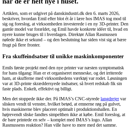
når de er helt nye i huset.
Artiklen, som er udgivet på danskindustri.dk den 6. marts 2026,
beskriver, hvordan Emil efter blot ét år i lære hos IMAS tog mod til
sig og foreslog, at virksomheden investerede i en ny 3D-printer. Den
gamle model var forældet, og Emil havde konkrete idéer til, hvad en
nyere kunne bruges til i hverdagen. Direktør Allan Rasmussen
nølede ikke et sekund – og den beslutning har siden vist sig at bære
frugt på flere fronter.
Fra skuffeindsatser til unikke maskinkomponenter
Emils første projekt med den nye printer var næsten symptomatisk
for hans tilgang: Han er et organiseret menneske, og det irriterede
ham, at skufferne med virksomhedens værktøj var rodet. Løsningen
var at 3D-printe skræddersyede indsatser, så hvert redskab fik sin
faste plads. Enkelt, effektivt og billigt.
Men det stoppede ikke der. På IMAS’s CNC-styrede
langdrejer
var
slisken vendt til venstre, hvilket betød, at emnerne røg på gulvet,
hvis maskinerne blev placeret optimalt i produktionshallen. En
højrevendt sliske fandtes simpelthen ikke at købe. Emil foreslog, at
de bare printede en selv – komplet med IMAS’s logo. Allan
Rasmussens reaktion? Han ville have to mere med det samme.