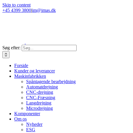
Skip to content
+45 4399 3800
|
im@imas.dk
Søg efter:
Forside
Kunder og leverancer
Maskinfabrikken
Spåntagende bearbejdning
Automatdrejning
CNC-drejning
CNC-Fræsning
Langdrejning
Microdrejning
Komponenter
Om os
Nyheder
ESG