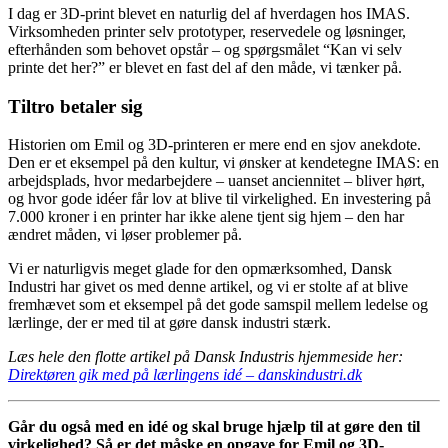
I dag er 3D-print blevet en naturlig del af hverdagen hos IMAS.
Virksomheden printer selv prototyper, reservedele og løsninger,
efterhånden som behovet opstår – og spørgsmålet “Kan vi selv
printe det her?” er blevet en fast del af den måde, vi tænker på.
Tiltro betaler sig
Historien om Emil og 3D-printeren er mere end en sjov anekdote.
Den er et eksempel på den kultur, vi ønsker at kendetegne IMAS: en
arbejdsplads, hvor medarbejdere – uanset anciennitet – bliver hørt,
og hvor gode idéer får lov at blive til virkelighed. En investering på
7.000 kroner i en printer har ikke alene tjent sig hjem – den har
ændret måden, vi løser problemer på.
Vi er naturligvis meget glade for den opmærksomhed, Dansk
Industri har givet os med denne artikel, og vi er stolte af at blive
fremhævet som et eksempel på det gode samspil mellem ledelse og
lærlinge, der er med til at gøre dansk industri stærk.
Læs hele den flotte artikel på Dansk Industris hjemmeside her:
Direktøren gik med på lærlingens idé – danskindustri.dk
Går du også med en idé og skal bruge hjælp til at gøre den til
virkelighed? Så er det måske en opgave for Emil og 3D-