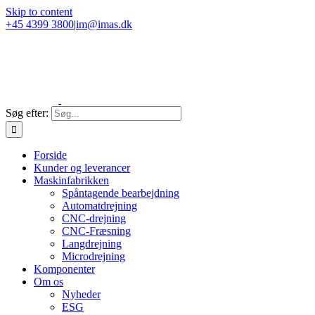
Skip to content
+45 4399 3800
|
im@imas.dk
Søg efter:
Forside
Kunder og leverancer
Maskinfabrikken
Spåntagende bearbejdning
Automatdrejning
CNC-drejning
CNC-Fræsning
Langdrejning
Microdrejning
Komponenter
Om os
Nyheder
ESG