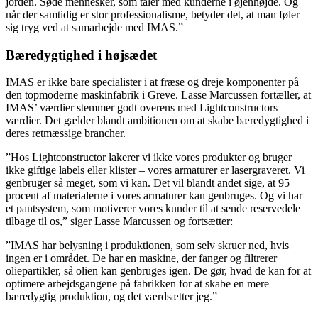
jorden. Søde mennesker, som taler med kunderne i øjenhøjde. Og
når der samtidig er stor professionalisme, betyder det, at man føler
sig tryg ved at samarbejde med IMAS.”
Bæredygtighed i højsædet
IMAS er ikke bare specialister i at fræse og dreje komponenter på
den topmoderne maskinfabrik i Greve. Lasse Marcussen fortæller, at
IMAS’ værdier stemmer godt overens med Lightconstructors
værdier. Det gælder blandt ambitionen om at skabe bæredygtighed i
deres retmæssige brancher.
”Hos Lightconstructor lakerer vi ikke vores produkter og bruger
ikke giftige labels eller klister – vores armaturer er lasergraveret. Vi
genbruger så meget, som vi kan. Det vil blandt andet sige, at 95
procent af materialerne i vores armaturer kan genbruges. Og vi har
et pantsystem, som motiverer vores kunder til at sende reservedele
tilbage til os,” siger Lasse Marcussen og fortsætter:
”IMAS har belysning i produktionen, som selv skruer ned, hvis
ingen er i området. De har en maskine, der fanger og filtrerer
oliepartikler, så olien kan genbruges igen. De gør, hvad de kan for at
optimere arbejdsgangene på fabrikken for at skabe en mere
bæredygtig produktion, og det værdsætter jeg.”