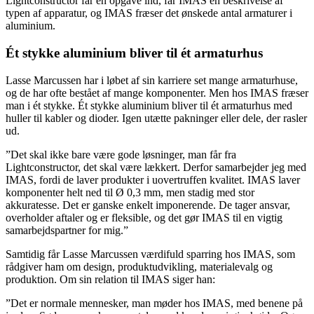
Lightconstructor får en opgave ind, får IMAS en beskrivelse af
typen af apparatur, og IMAS fræser det ønskede antal armaturer i
aluminium.
Ét stykke aluminium bliver til ét armaturhus
Lasse Marcussen har i løbet af sin karriere set mange armaturhuse,
og de har ofte bestået af mange komponenter. Men hos IMAS fræser
man i ét stykke. Ét stykke aluminium bliver til ét armaturhus med
huller til kabler og dioder. Igen utætte pakninger eller dele, der rasler
ud.
”Det skal ikke bare være gode løsninger, man får fra
Lightconstructor, det skal være lækkert. Derfor samarbejder jeg med
IMAS, fordi de laver produkter i uovertruffen kvalitet. IMAS laver
komponenter helt ned til Ø 0,3 mm, men stadig med stor
akkuratesse. Det er ganske enkelt imponerende. De tager ansvar,
overholder aftaler og er fleksible, og det gør IMAS til en vigtig
samarbejdspartner for mig.”
Samtidig får Lasse Marcussen værdifuld sparring hos IMAS, som
rådgiver ham om design, produktudvikling, materialevalg og
produktion. Om sin relation til IMAS siger han:
”Det er normale mennesker, man møder hos IMAS, med benene på