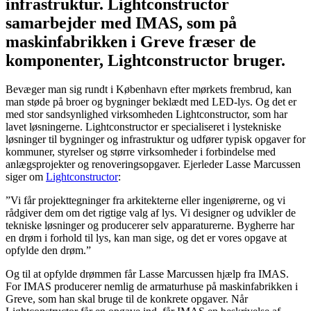
infrastruktur. Lightconstructor
samarbejder med IMAS, som på
maskinfabrikken i Greve fræser de
komponenter, Lightconstructor bruger.
Bevæger man sig rundt i København efter mørkets frembrud, kan
man støde på broer og bygninger beklædt med LED-lys. Og det er
med stor sandsynlighed virksomheden Lightconstructor, som har
lavet løsningerne. Lightconstructor er specialiseret i lystekniske
løsninger til bygninger og infrastruktur og udfører typisk opgaver for
kommuner, styrelser og større virksomheder i forbindelse med
anlægsprojekter og renoveringsopgaver. Ejerleder Lasse Marcussen
siger om
Lightconstructor
:
”Vi får projekttegninger fra arkitekterne eller ingeniørerne, og vi
rådgiver dem om det rigtige valg af lys. Vi designer og udvikler de
tekniske løsninger og producerer selv apparaturerne. Bygherre har
en drøm i forhold til lys, kan man sige, og det er vores opgave at
opfylde den drøm.”
Og til at opfylde drømmen får Lasse Marcussen hjælp fra IMAS.
For IMAS producerer nemlig de armaturhuse på maskinfabrikken i
Greve, som han skal bruge til de konkrete opgaver. Når