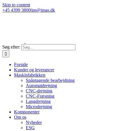
Skip to content
+45 4399 3800
|
im@imas.dk
Søg efter:
Forside
Kunder og leverancer
Maskinfabrikken
Spåntagende bearbejdning
Automatdrejning
CNC-drejning
CNC-Fræsning
Langdrejning
Microdrejning
Komponenter
Om os
Nyheder
ESG