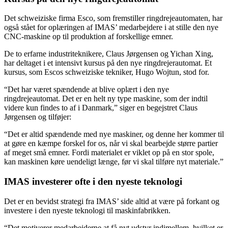
Det schweiziske firma Esco, som fremstiller ringdrejeautomaten, har
også stået for oplæringen af IMAS’ medarbejdere i at stille den nye
CNC-maskine op til produktion af forskellige emner.
De to erfarne industriteknikere, Claus Jørgensen og Yichan Xing,
har deltaget i et intensivt kursus på den nye ringdrejerautomat. Et
kursus, som Escos schweiziske tekniker, Hugo Wojtun, stod for.
“Det har været spændende at blive oplært i den nye
ringdrejeautomat. Det er en helt ny type maskine, som der indtil
videre kun findes to af i Danmark,” siger en begejstret Claus
Jørgensen og tilføjer:
“Det er altid spændende med nye maskiner, og denne her kommer til
at gøre en kæmpe forskel for os, når vi skal bearbejde større partier
af meget små emner. Fordi materialet er viklet op på en stor spole,
kan maskinen køre uendeligt længe, før vi skal tilføre nyt materiale.”
IMAS investerer ofte i den nyeste teknologi
Det er en bevidst strategi fra IMAS’ side altid at være på forkant og
investere i den nyeste teknologi til maskinfabrikken.
“Det motiverer medarbejderne at få nyt udstyr indimellem, hvilket er