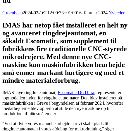
tid
Groenbech
2024-02-16T12:00:33+01:00
16. februar 2024
|
Nyheder
|
IMAS har netop fået installeret en helt ny
og avanceret ringdrejeautomat, en
såkaldt Escomatic, som supplement til
fabrikkens fire traditionelle CNC-styrede
mikrodrejere. Med denne nye CNC-
maskine kan maskinfabrikken bearbejde
små emner markant hurtigere og med et
mindre materialeforbrug.
IMAS’ nye ringdrejeautomat,
Escomatic D6 Ultra
, repræsenterer
topmodellen inden for ringdrejeautomater. Den blev installeret på
maskinfabrikken i Greve i begyndelsen af februar 2024, hvorefter
medarbejderne blev oplært i at stille den nye maskine op til
produktion af bittesmå emner.
“Ved at flytte vores manuelle arbejde har vi skabt plads til
ringdrejeautomaten i vores afdeling for mikrodrejning,” siger