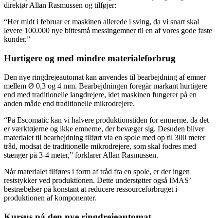
direktør Allan Rasmussen og tilføjer:
“Her midt i februar er maskinen allerede i sving, da vi snart skal
levere 100.000 nye bittesmå messingemner til en af vores gode faste
kunder.”
Hurtigere og med mindre materialeforbrug
Den nye ringdrejeautomat kan anvendes til bearbejdning af emner
mellem Ø 0,3 og 4 mm. Bearbejdningen foregår markant hurtigere
end med traditionelle langdrejere, idet maskinen fungerer på en
anden måde end traditionelle mikrodrejere.
“På Escomatic kan vi halvere produktionstiden for emnerne, da det
er værktøjerne og ikke emnerne, der bevæger sig. Desuden bliver
materialet til bearbejdning tilført via en spole med op til 300 meter
tråd, modsat de traditionelle mikrodrejere, som skal fodres med
stænger på 3-4 meter,” forklarer Allan Rasmussen.
Når materialet tilføres i form af tråd fra en spole, er der ingen
reststykker ved produktionen. Dette understøtter også IMAS’
bestræbelser på konstant at reducere ressourceforbruget i
produktionen af komponenter.
Kursus på den nye ringdrejeautomat