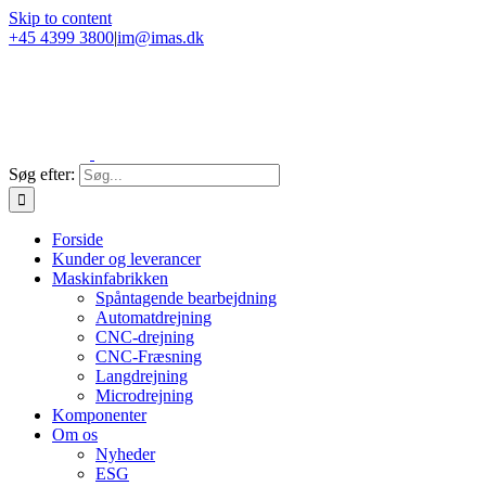
Skip to content
+45 4399 3800
|
im@imas.dk
Søg efter:
Forside
Kunder og leverancer
Maskinfabrikken
Spåntagende bearbejdning
Automatdrejning
CNC-drejning
CNC-Fræsning
Langdrejning
Microdrejning
Komponenter
Om os
Nyheder
ESG